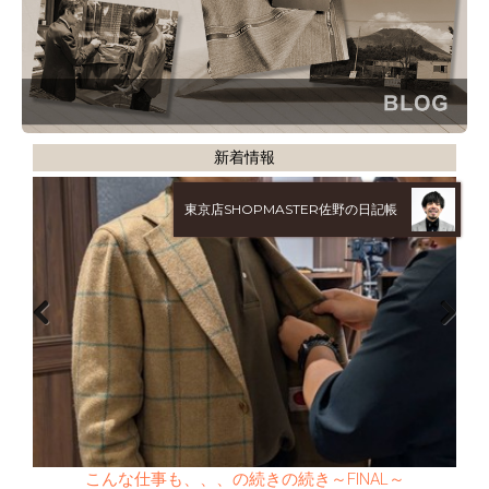
新着情報
東京店SHOPMASTER佐野の日記帳
大阪店SHOPMASTER河本の日記帳
こんな仕事も、、、の続きの続き～FINAL～
まだまだありまっせ！