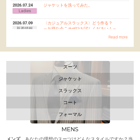
2026.07.24
ジャケットを洗ってみた。
Ladies
2026.07.09
〈カジュアルスラックス〉どう作る？
新着情報
～お得な今こそぜひお試しください！～
Read more
2026.07.02
＠セール追加商品～MORE SALE～のご案内で
新着情報
す。
スーツ
2026.07.02
アンサンブルの奏で
Ladies
ジャケット
2026.06.22
春夏物＠セール開催します。
スラックス
新着情報
コート
2026.06.22
レディースオーダーギャラリー更新
Gallery
フォーマル
2026.06.15
東京店、LINE始めました。
新着情報
MENS
メンズ
あなたの理想のスーツはどんなスタイルですか？当