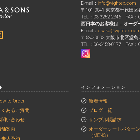
E-mail：
info@vightex.com
〒101-0041 東京都千代田
TEL：03-3252-2346 FAX：03
西日本のお客様は....オー
E-mail：
osaka@vightex.co
〒530-0003 大阪市北区堂島
TEL：06-6458-0177 FAX：06
ド
インフォメーション
ow to Order
新着情報
よくあるご質問
ブログ一覧
お問い合わせ
サンプル帳請求
店舗案内
オーダーシートパター
（MENS）
東京店
ご来店予約