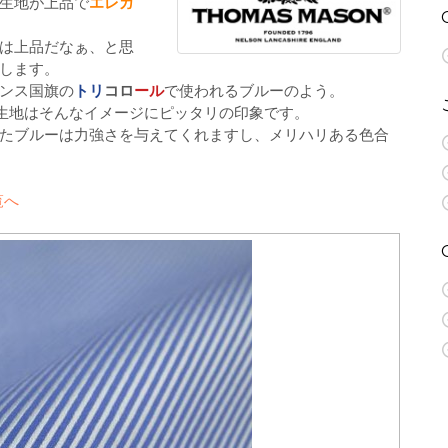
生地が上品で
エレガ
は上品だなぁ、と思
します。
ンス国旗の
トリ
コロ
ール
で使われるブルーのよう。
生地はそんなイメージにピッタリの印象です。
たブルーは力強さを与えてくれますし、メリハリある色合
覧へ