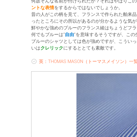
何故そんな名前が付けられたか？それはやはりこの
ントな表情
をするからではないでしょうか。
昔の人がこの柄を見て、フランスで作られた舶来品
ったところにその所以があるのが分かるような気が
鮮やかな強めのブルーのフランス綾はちょうどフラ
何でもブルーは“
自由
”を意味するそうですが、この
ブルーのシャツとしては色が強めですが、こういっ
いは
クレリック
にするととても素敵です。
英：THOMAS MASON（トーマスメイソン）一