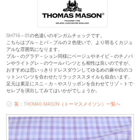
SH716－01の色違いのギンガムチェックです。
こちらはブル－とパ－プルの２色使いで、より明るくカジュ
アルな雰囲気になります。
ブル－のグラデ－ション同様にベージュやネイビ－のチノパ
ンやライトグレ－のウールパンツとも相性は良いのですが、
おすすめは思いっきりドレスダウンしてゆるめの麻や白のコ
ットンパンツを合わせたリラックススタイルも似合います。
足元は素足にスニ－カ－やスリッポンを合わせてリゾ－トで
セレブを演出してみてはいかがでしょうか。
英：THOMAS MASON（トーマスメイソン）一覧へ