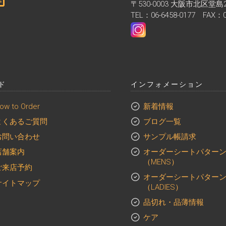
〒530-0003 大阪市北区堂島
TEL：06-6458-0177 FAX：06
ド
インフォメーション
ow to Order
新着情報
よくあるご質問
ブログ一覧
お問い合わせ
サンプル帳請求
店舗案内
オーダーシートパター
（MENS）
東京店
ご来店予約
オーダーシートパター
大阪店
東京店
サイトマップ
（LADIES）
大阪店
品切れ・品薄情報
無料相談会
ケア
無料相談会詳細