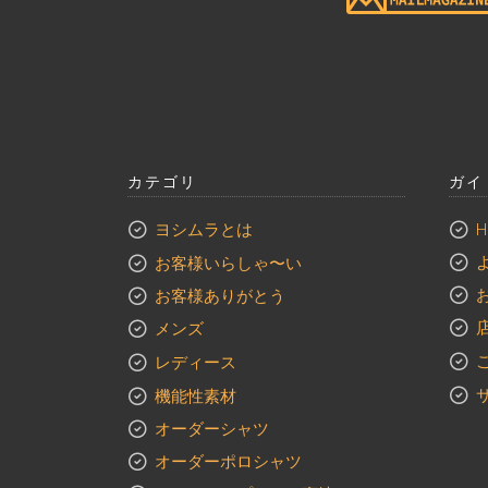
カテゴリ
ガイ
ヨシムラとは
H
歴史
お客様いらしゃ〜い
ポリシー
お客様ありがとう
ビッグヴィジョンとの関係性
メンズ
未来と立ち位置
スーツ
レディース
ジャケット
トップページ
機能性素材
スッラックス
スーツ
オーダーシャツ
コート
スカート
オーダーポロシャツ