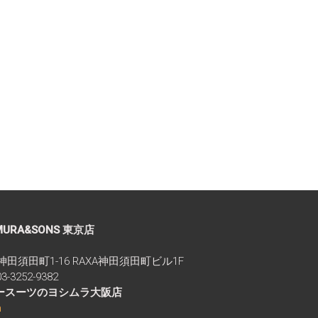
MURA&SONS 東京店
区神田須田町1-16 RAXA神田須田町ビル1F
-3252-9382
ダースーツのヨシムラ大阪店
m