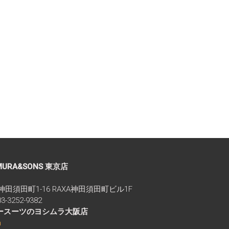
MURA&SONS 東京店
区神田須田町1-16 RAXA神田須田町ビル1F
-3252-9382
ダースーツのヨシムラ大阪店
m