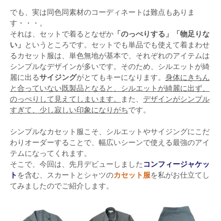
でも、実は同色同素材のコーディネートは難点もありま
す・・・。
それは、セットで着るとなぜか
「のっぺりする」「物足りな
い」
というところです。セットでも単品でも使えて着まわせ
るカセット服は、単色無地が基本で、それぞれのアイテムは
シンプルなデザインが多いです。そのため、シルエットが綺
麗に出る
サイジング
がとてもキーになります。
身体にきちん
と合っていない既製品となると、シルエットが綺麗に出ず、
のっぺりして見えてしまいます。
また、
デザインがシンプル
すぎて、少し寂しい印象になりがち
です。
シンプルなカセット服こそ、シルエットやサイジングにこだ
わりオーダーすることで、幅広いシーンで使える最強のアイ
テムになってくれます。
そこで、今回は、先月デビューしました
コンフィージャケッ
ト
を含む、スカートとシャツの
カセット服
を私がお仕立てし
てみましたのでご紹介します。