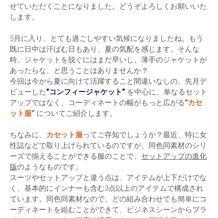
せていただくことになりました。どうぞよろしくお願いいた
します。
5月に入り、とても過ごしやすい気候になりましたね。もう
既に日中は汗ばむ日もあり、夏の気配を感じます。そんな
時、ジャケットを脱ぐにはまだ早いし、薄手のジャケットが
あったらな、と思うことはありませんか？
今回は今から夏に向けて活躍すること間違いなしの、先月デ
ビューした
”コンフィージャケット”
を中心に、単なるセット
アップではなく、コーディネートの幅がもっと広がる
”カセ
ット服”
についてご紹介します。
ちなみに、
カセット服
ってご存知でしょうか？最近、特に女
性誌などで取り上げられているのですが、同色同素材のシリ
ーズで揃えることができる服のことで、
セットアップの進化
版
のようなものです。
スーツやセットアップと違う点は、アイテムが上下だけでな
く、基本的にインナーも含む3点以上のアイテムで構成され
ています。同色同素材なので、どの組み合わせでも簡単にコ
ーディネートを組むことができて、ビジネスシーンからプラ