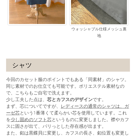
ウォッシャブル仕様メッシュ裏
地
シャツ
今回のカセット服のポイントでもある「同素材」のシャツ。
同じ素材でのお仕立ても可能です。ポリエステル素材なの
で、こちらもご自宅で洗えます。
少し工夫した点は、
芯とカフスのデザイン
です。
まず、芯についてですが、
レディースの通常のシャツは、ガ
ーゼ芯
という1番薄くて柔らかい芯を使用しています。これ
を
少し固めのソフト芯
というものに変更しました。襟やカフ
スに固さが出て、パリっとした存在感が出ます。
また、釦は黒蝶貝に変更し、カフスの長さ、釦位置も変更し