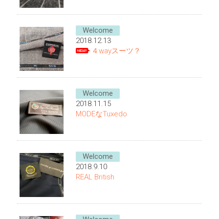
Welcome
2018.12.13
４wayスーツ？
Welcome
2018.11.15
MODEなTuxedo
Welcome
2018.9.10
REAL British