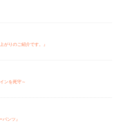
上がりのご紹介です。』
インを死守～
リーパンツ』