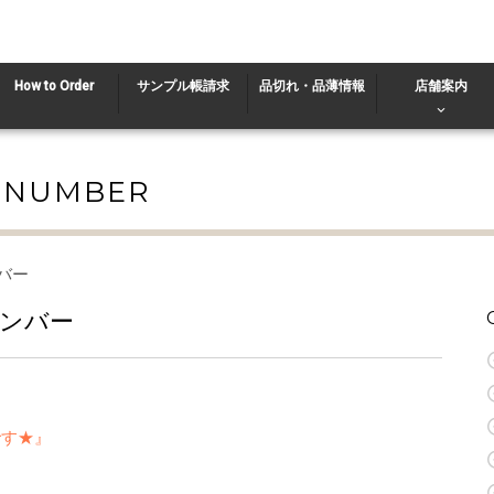
How to Order
サンプル帳請求
品切れ・品薄情報
店舗案内
K NUMBER
バー
ナンバー
です★』