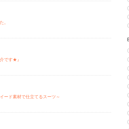
た。
介です★』
イード素材で仕立てるスーツ～