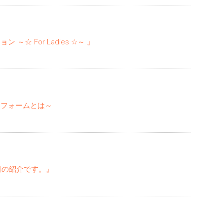
～☆ For Ladies ☆～ 』
ニフォームとは～
田の紹介です。』